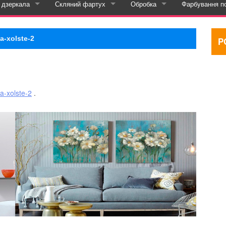
 дзеркала
Скляний фартух
Обробка
Фарбування п
ьоровий друк
аталог дзеркала з підсвічуванням
Каталог скинали
Прирізка
a-xolste-2
P
Свердління
Шліфування та полірування
a-xolste-2
.
теріалах
друк на склі
ком
друк на шпалерах
аталог годинник настінний
друк на інших матеріалах