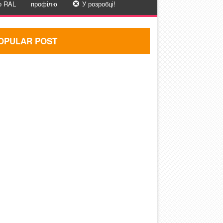
о RAL
профілю
У розробці!
OPULAR POST