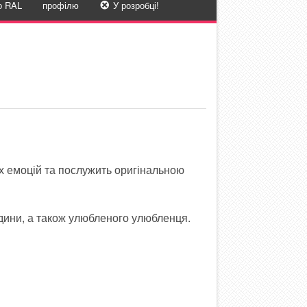
о RAL
профілю
У розробці!
их емоцій та послужить оригінальною
юдини, а також улюбленого улюбленця.