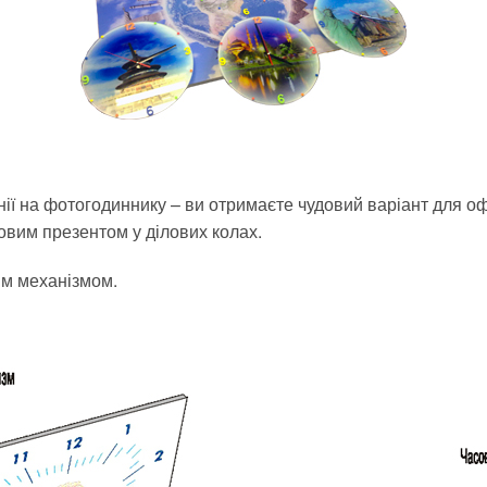
ії на фотогодиннику – ви отримаєте чудовий варіант для о
довим презентом у ділових колах.
им механізмом.