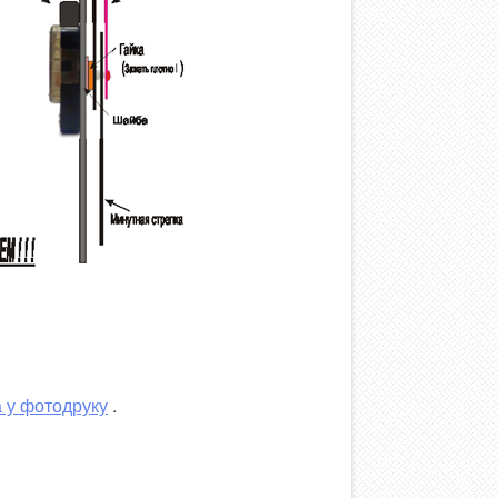
а у фотодруку
.