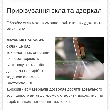
Фарбування по RAL
Прирізування скла та дзеркал
профілю
Обробку скла можна умовно поділити на художню та
У розробці!
механічну.
Механічна обробка
скла
- це ряд
технологічних операцій,
які перетворюють
заготовку зі скла або
дзеркала на виріб із
заданою формою.
Застосування
абразивних матеріалів дозволяє досягти ідеального
зовнішнього вигляду кромок, створити декоративний
виріб шляхом нанесення малюнків.