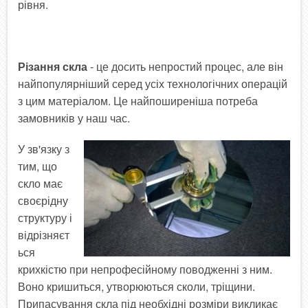
рівня.
Різання скла
- це досить непростий процес, але він
найпопулярніший серед усіх технологічних операцій
з цим матеріалом. Це найпоширеніша потреба
замовників у наш час.
У зв'язку з
тим, що
скло має
своєрідну
структуру і
відрізняєт
ься
крихкістю при непрофесійному поводженні з ним.
Воно кришиться, утворюються сколи, тріщини.
Припасування скла під необхідні розміри викликає