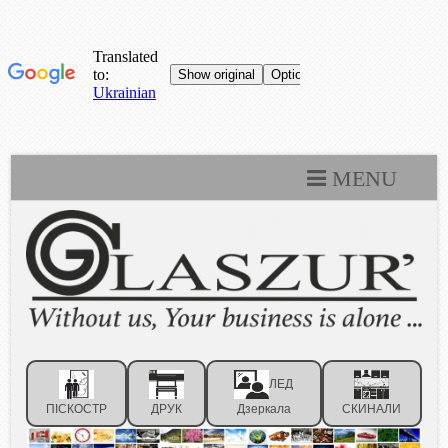
MENU
Каталоги
Технічні умови
Портфоліо
Статті
ЛЕД
Контакти
ПІСКОСТР
ДРУК
Дзеркала
СКИНАЛИ
Відгуки клієнтів