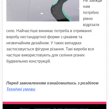
Не завжди
нам
потрібно
рівно
відрізати
скло. Найчастіше виникає потреба в отриманні
виробу нестандартної форми з цікавим та
незвичайним дизайном. У таких випадках
застосовується фігурне різання. Такі вироби все
частіше використовують для скління різних
будівельних конструкцій.
Перед замовленням ознайомитись з розділом
Технічні умови
Glaszur — піскоструми, уф друк, фотодрук, скіналі,