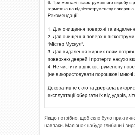
6. При монтажі піскоструминного виробу в
герметика на відпіскоструменеву повер
Рекомендації:
1. Для очищення поверхні та видаленн
2. Для очищення поверхні піскоструми
“Містер Мускул”.
3. Для видалення жирних плям потрібн
поверхню дверей і протерти насухо вка
4. Не чистити відпіскоструменену пов
(не використовувати порошкові миючі за
Декоративне скло та дзеркала викори
експлуатації оберігати їх від ударів, з
Якщо потрібно, щоб скло було практично
навпаки. Малюнок набуде глибини і вираз