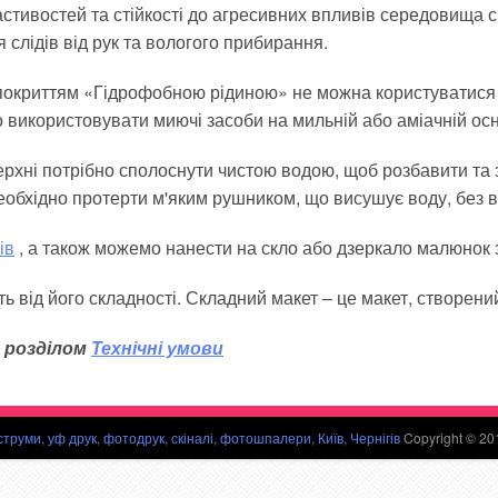
стивостей та стійкості до агресивних впливів середовища 
 слідів від рук та вологого прибирання.
 покриттям «Гідрофобною рідиною» не можна користуватися
о використовувати миючі засоби на мильній або аміачній осн
рхні потрібно сполоснути чистою водою, щоб розбавити та 
еобхідно протерти м'яким рушником, що висушує воду, без в
ів
, а також можемо нанести на скло або дзеркало малюнок 
ь від його складності. Складний макет – це макет, створений
 розділом
Технічні умови
струми, уф друк, фотодрук, скіналі, фотошпалери, Київ, Чернігів
Copyright © 20