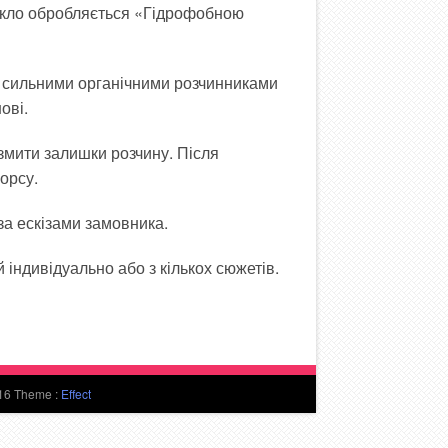
скло обробляється «Гідрофобною
 сильними органічними розчинниками
ові.
змити залишки розчину. Після
орсу.
за ескізами замовника.
 індивідуально або з кількох сюжетів.
16 Theme :
Effect