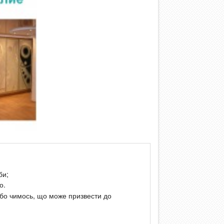
би;
о.
або чимось, що може призвести до