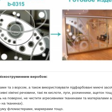
піскоструминним виробом:
ами та з ворсом, а також використовувати підфарбовані миючі засо
вні хімічні речовини, такі як кислоти, луги, розчинники, ацетон тощ
ь на поверхні, не чистити агресивними тканинами та матеріалами 
 на тканинах).
струму фломастерами, маркерами тощо.