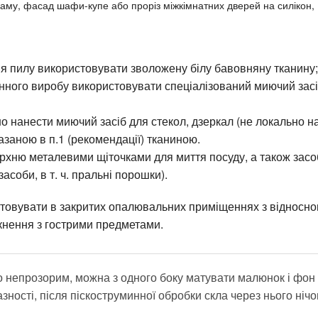
 раму, фасад шафи-купе або проріз міжкімнатних дверей на силіко
хню.
я пилу використовувати зволожену білу бавовняну тканину;
нного виробу використовувати спеціалізований миючий засі
о нанести миючий засіб для стекол, дзеркал (не локально н
заною в п.1 (рекомендації) тканиною.
ерхню металевими щіточками для миття посуду, а також зас
соби, в т. ч. пральні порошки).
стовувати в закритих опалювальних приміщеннях з відносно
іткнення з гострими предметами.
 непрозорим, можна з одного боку матувати малюнок і фон 
ності, після піскоструминної обробки скла через нього нічо