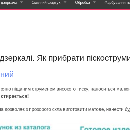
 дзеркала
Скляний фартух
Обробка
Фарбування п
ьоровий друк
аталог дзеркала з підсвічуванням
Каталог скинали
Прирізка
Свердління
Шліфування та полірування
 дзеркалі. Як прибрати піскострум
теріалах
друк на склі
нний
ком
друк на шпалерах
аталог годинник настінний
вітряно піщаним струменем високого тиску, наноситься малю
друк на інших матеріалах
 стирається!
а дозволяє з прозорого скла виготовити матове, нанести буд