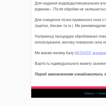
Для надання водовідштовхувальних вла
рідиною». Після обробки не залишається
Для очищення піскоструминного скла з
(ацетон, бензин та ін.). Ми рекомендуєм
Наприкінці процедури оброблювані пове
ополіскування, матову поверхню скла н
Ми маємо велику базу
КАТАЛОГ малюнк
Вартість індивідуального макету залежит
Перед замовленням ознайомитись з
Glaszur — піско