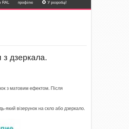
о RAL
профілю
У розробці!
и з дзеркала.
нок з матовим ефектом. Після
ь-який візерунок на скло або дзеркало.