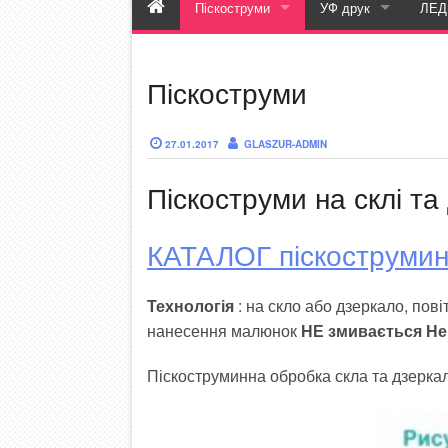
Піскоструми
УФ друк
ЛЕД
Каталог піскоструменів
Каталог повнокол
К
Піскоструми
Піскоструми на дзеркалі
УФ друк на склі
Піскоструми на склі
УФ друк на дзеркалі
27.01.2017
GLASZUR-ADMIN
Піскоструми на склі та
Піскоструми на дзеркалі по амальгамі
УФ друк на інших ма
Фотодрук
Фото
КАТАЛОГ піскоструми
Годинник з фотодру
Фото
К
Технологія
: на скло або дзеркало, по
Фото
нанесення малюнок
НЕ змивається Не
Піскоструминна обробка скла та дзеркал