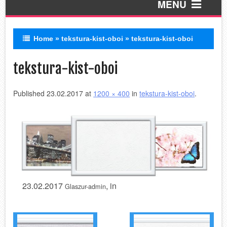
MENU
Home
»
tekstura-kist-oboi
»
tekstura-kist-oboi
Пескоструй
tekstura-kist-oboi
УФ печать
Published
23.02.2017
at
1200 × 400
in
tekstura-kist-oboi
.
ЛЭД зеркала
Стеклянный фартук
Обработка
Покраска по RAL
Профиля
23.02.2017
, in
Glaszur-admin
В разработке!