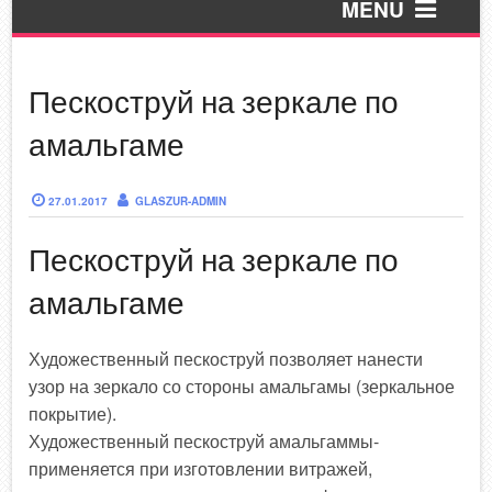
MENU
Пескоструй на зеркале по
Пескоструй
амальгаме
УФ печать
ЛЭД зеркала
27.01.2017
GLASZUR-ADMIN
Пескоструй на зеркале по
Стеклянный фартук
амальгаме
Обработка
Покраска по RAL
Художественный пескоструй позволяет нанести
узор на зеркало со стороны амальгамы (зеркальное
Профиля
покрытие).
Художественный пескоструй амальгаммы-
В разработке!
применяется при изготовлении витражей,