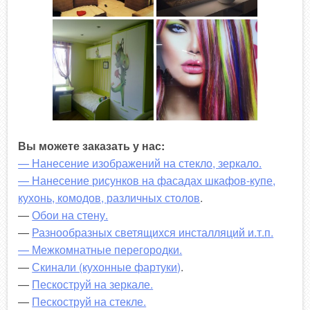
Вы можете заказать у нас:
— Нанесение изображений на стекло, зеркало.
— Нанесение рисунков на фасадах шкафов-купе,
кухонь, комодов, различных столов
.
—
Обои на стену.
—
Разнообразных светящихся инсталляций и.т.п.
— Межкомнатные перегородки.
—
Скинали (кухонные фартуки)
.
—
Пескоструй на зеркале.
—
Пескоструй на стекле.