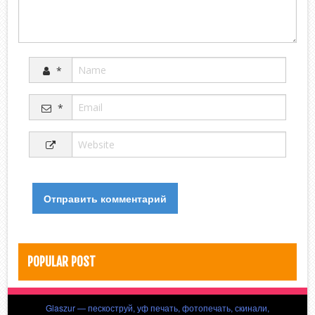
*
*
POPULAR POST
Glaszur — пескоструй, уф печать, фотопечать, скинали,