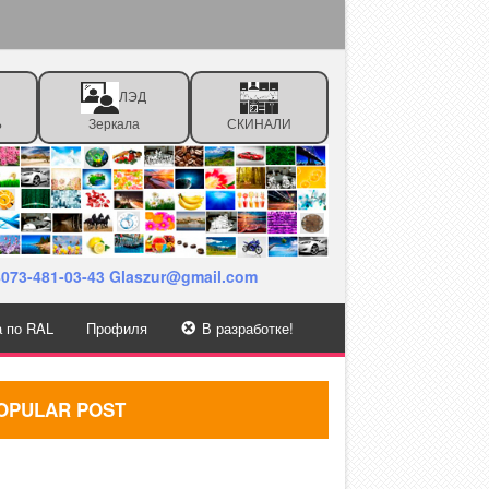
ЛЭД
Ь
Зеркала
СКИНАЛИ
38073-481-03-43 Glaszur@gmail.com
а по RAL
Профиля
В разработке!
OPULAR POST