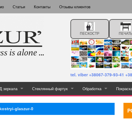
ио
Статьи
Контакты
Отзывы клиентов
ПЕСКОСТР
ПЕЧАТ
tel. viber +38067-379-93-41 +
Д зеркала
Стеклянный фартук
Обработка
Покраск
тная печать
Каталог зеркала с подсветкой
Каталог скинали
Прирезка
kostryi-glaszur-0
P
Сверление
Шлифование и полировка