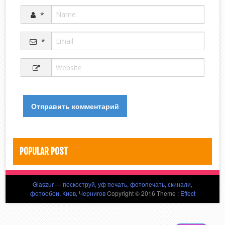
*
*
POPULAR POST
Glaszur — пескоструй, уф печать, фотопечать, скинали,
фотообои, Киев, Чернигов
Copyright © 2016 Theme :
Effect