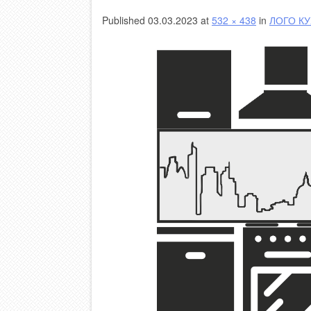
Published
03.03.2023
at
532 × 438
in
ЛОГО К
Пескоструй на зеркале по амальгаме
УФ печать на других
Фотопечать
Фо
Часы с фотопечатью
Фо
Фо