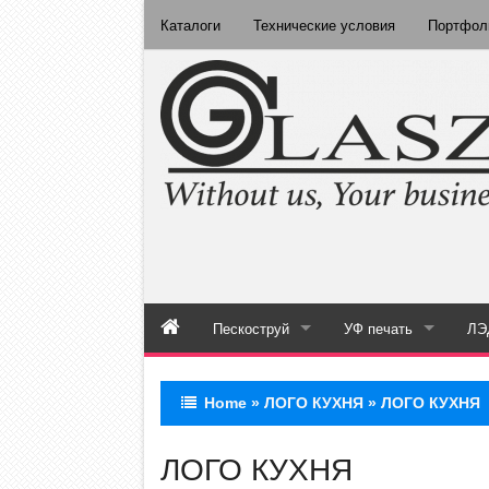
Каталоги
Технические условия
Портфол
Пескоструй
УФ печать
ЛЭ
Каталог пескоструй
Каталог полноцве
Home
»
ЛОГО КУХНЯ
»
ЛОГО КУХНЯ
Пескоструй на зеркале
УФ печать на стекле
ЛОГО КУХНЯ
Пескоструй на стекле
УФ печать на зеркале