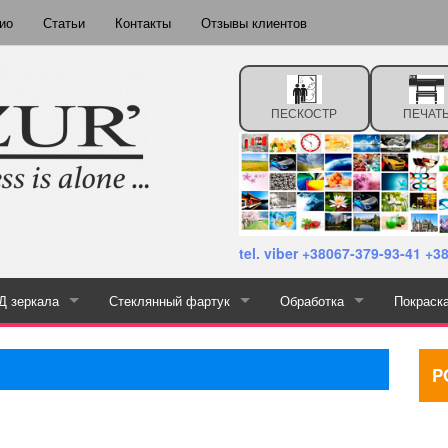
ио
Статьи
Контакты
Отзывы клиентов
ПЕСКОСТР
ПЕЧАТ
tel. viber +38067-379-93-41 +
Д зеркала
Стеклянный фартук
Обработка
Покраск
тная печать
Каталог зеркала с подсветкой
Каталог скинали
Прирезка
P
Сверление
Шлифование и полировка