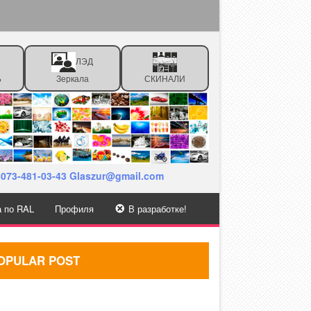
ЛЭД
Ь
Зеркала
СКИНАЛИ
38073-481-03-43 Glaszur@gmail.com
а по RAL
Профиля
В разработке!
OPULAR POST