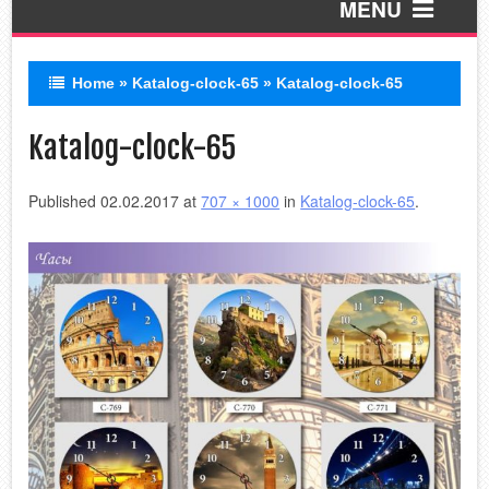
MENU
Home
»
Katalog-clock-65
»
Katalog-clock-65
Пескоструй
Katalog-clock-65
УФ печать
Published
02.02.2017
at
707 × 1000
in
Katalog-clock-65
.
ЛЭД зеркала
Стеклянный фартук
Обработка
Покраска по RAL
Профиля
В разработке!