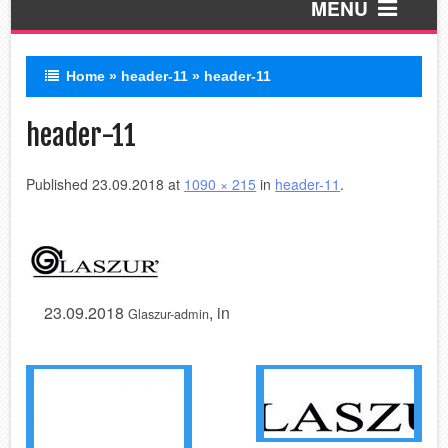
MENU
Home
»
header-11
»
header-11
Пескоструй
header-11
УФ печать
Published
23.09.2018
at
1090 × 215
in
header-11
.
ЛЭД зеркала
Стеклянный фартук
Обработка
23.09.2018
, in
Glaszur-admin
Покраска по RAL
Профиля
В разработке!