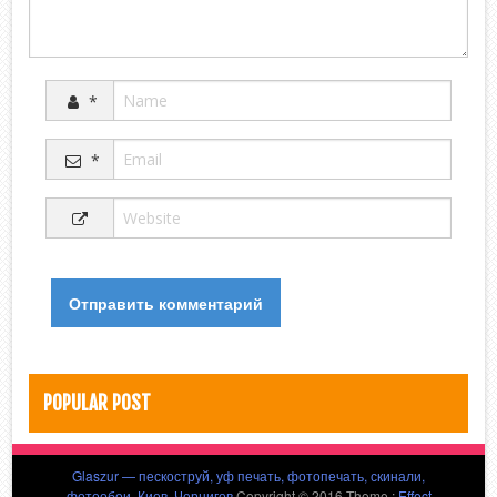
*
*
POPULAR POST
Glaszur — пескоструй, уф печать, фотопечать, скинали,
фотообои, Киев, Чернигов
Copyright © 2016 Theme :
Effect