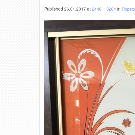
Published
26.01.2017
at
2448 × 3264
in
Портф
Пескоструй на зеркале по амальгаме
УФ печать на других
Фотопечать
Фо
Часы с фотопечатью
Фо
Фо