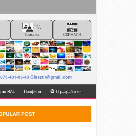
ЛЭД
Ь
Зеркала
СКИНАЛИ
38073-481-03-43 Glaszur@gmail.com
а по RAL
Профиля
В разработке!
OPULAR POST