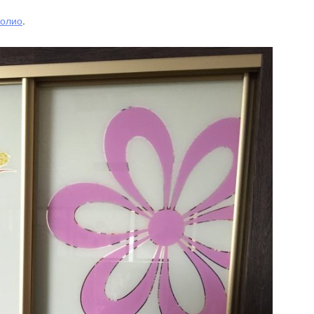
олио
.
 материалах
топечать на стекле
топечать на обоях
Каталог часы настенные
топечать на других материалах