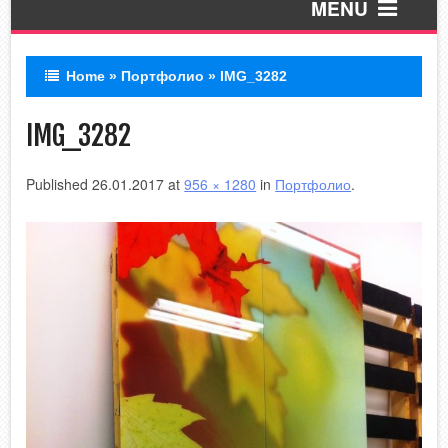
MENU
Home
»
Портфолио
»
IMG_3282
Пескоструй
IMG_3282
УФ печать
Published
26.01.2017
at
956 × 1280
in
Портфолио
.
ЛЭД зеркала
Стеклянный фартук
Обработка
Покраска по RAL
Профиля
В разработке!